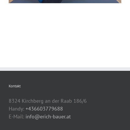
Kontakt
8324 Kirchberg an der Raab 186/6
Handy:
+436603779688
E-Mail:
info@erich-bauer.at