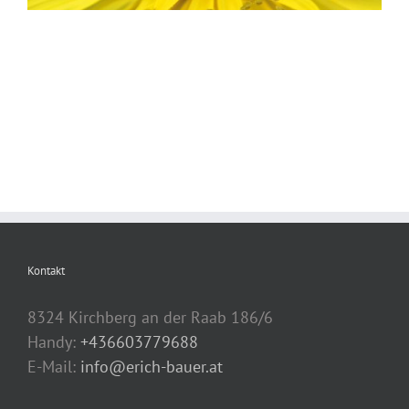
Kontakt
8324 Kirchberg an der Raab 186/6
Handy:
+436603779688
E-Mail:
info@erich-bauer.at