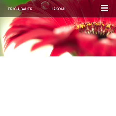
Zum
ERICH
BAUER
HAKOMI
Inhalt
springen